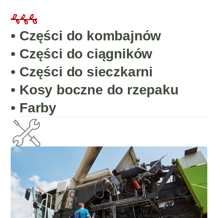
• Części do kombajnów
• Części do ciągników
• Części
do sieczkarni
• K
osy boczne do rzepaku
• F
arby
Posiadamy także zamienniki w swojej
ofercie.