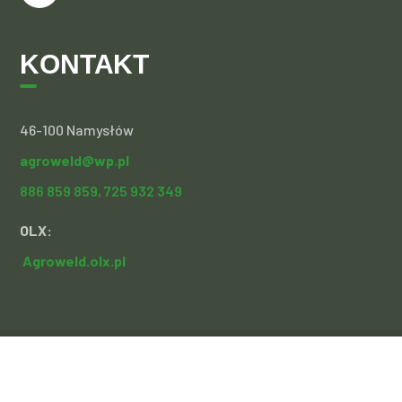
KONTAKT
46-100 Namysłów
agroweld@wp.pl
886 859 859,
725 932 349
OLX:
Agroweld.olx.pl
Copyright 2021 Agroweld | realizacja:
Sochacki Design